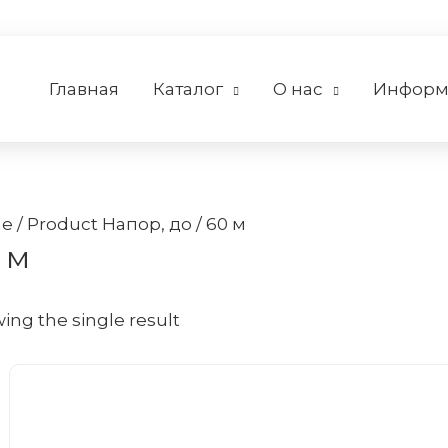
Главная
Каталог
О нас
Информ
e
/ Product Напор, до / 60 м
 м
ing the single result