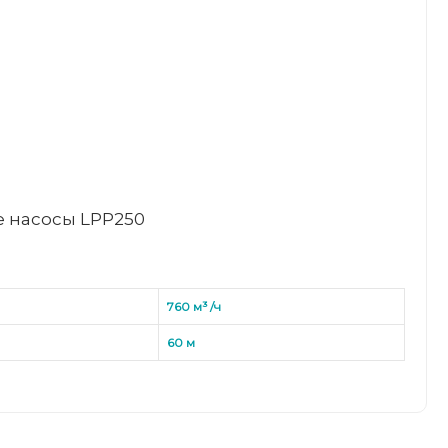
 насосы LPP250
760 м³ /ч
60 м