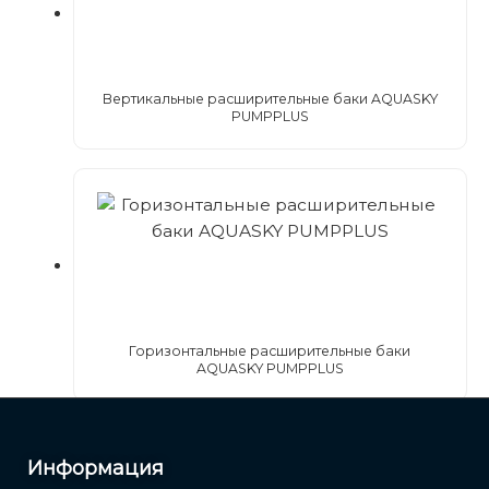
Вертикальные многоступенчатые насосы LVS/LVR
Горизонтальные многоступенчатые насосы из
нержавеющей стали
Вертикальные расширительные баки AQUASKY
Горизонтальные многоступенчатые насосы из
PUMPPLUS
нержавеющей стали ECH
Канализационные насосы
Канализационные насосы WQ
Моноблочные насосы
Стандартные центробежные насосы XST
Стандартные центробежные насосы XZS
Горизонтальные расширительные баки
AQUASKY PUMPPLUS
Строительные дренажные, песковые и шламовые
насосы
Дренажные насосы KBS
Информация