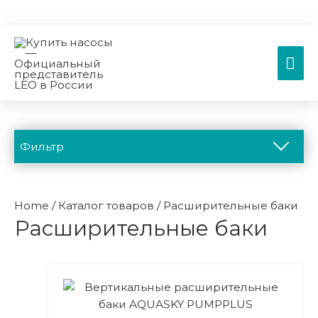
Гла
ме
Фильтр
Каталог
Home
/
Каталог товаров
/ Расширительные баки
Расширительные баки
Вертикальные многоступенчатые насосы
Вертикальные многоступенчатые насосы EVP
Вертикальные многоступенчатые насосы EVS