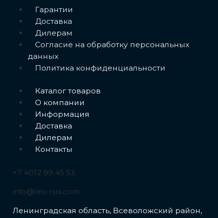
Дренажные насосы KBZ
Меню
Гарантии
Циркуляционные насосы с сухим ротором
Доставка
Дилерам
Циркуляционные насосы LPP
Согласие на обработку персональных
Расширительные баки
данных
Политика конфиденциальности
Вертикальные расширительные баки AQUASKY
PUMPPLUS
Меню
Каталог товаров
О компании
Горизонтальные расширительные баки AQUASKY
Информация
PUMPPLUS
Доставка
Дилерам
Контакты
+7 4012 99 45 53
info@leo-rus.com
Ленинградская область, Всеволожский район,