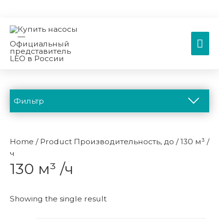
Гла
ме
Фильтр
Каталог
Home
/ Product Производительность, до / 130 м³ /
ч
130 м³ /ч
Вертикальные многоступенчатые насосы
Вертикальные многоступенчатые насосы EVP
Showing the single result
Вертикальные многоступенчатые насосы EVS