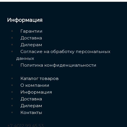
Дренажные насосы KBZ
Циркуляционные насосы с сухим ротором
Информация
Циркуляционные насосы LPP
Меню
Гарантии
Расширительные баки
Доставка
Вертикальные расширительные баки AQUASKY
Дилерам
PUMPPLUS
Согласие на обработку персональных
данных
Горизонтальные расширительные баки AQUASKY
Политика конфиденциальности
PUMPPLUS
Меню
Каталог товаров
О компании
Информация
Доставка
Дилерам
Контакты
+7 4012 99 45 53