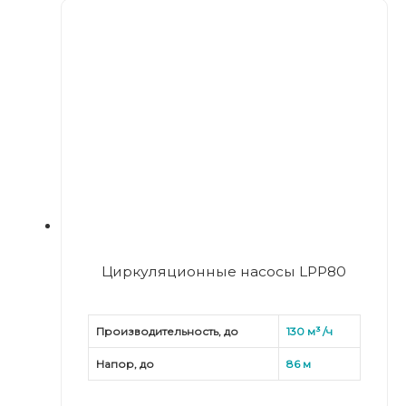
Вертикальные многоступенчатые насосы LVS/LVR
Горизонтальные многоступенчатые насосы из
нержавеющей стали
Горизонтальные многоступенчатые насосы из
нержавеющей стали ECH
Канализационные насосы
Канализационные насосы WQ
Моноблочные насосы
Стандартные центробежные насосы XST
Циркуляционные насосы LPP80
Стандартные центробежные насосы XZS
Строительные дренажные, песковые и шламовые
Производительность, до
130 м³ /ч
насосы
Напор, до
86 м
Дренажные насосы KBS