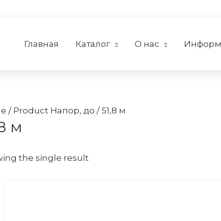
Главная
Каталог
О нас
Информ
e
/ Product Напор, до / 51,8 м
,8 м
ing the single result