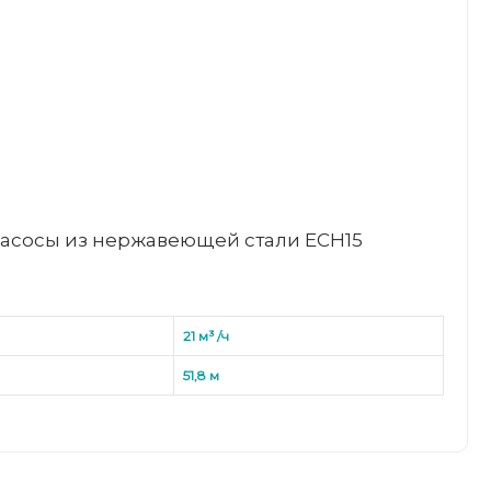
асосы из нержавеющей стали ECH15
21 м³ /ч
51,8 м