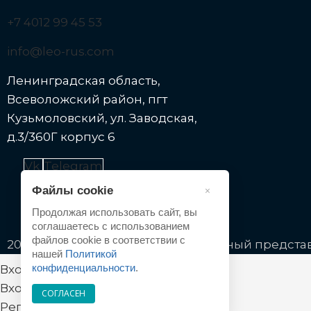
+7 4012 99 45 53
info@leo-rus.com
Ленинградская область,
Всеволожский район, пгт
Кузьмоловский, ул. Заводская,
д.3/360Г корпус 6
Vk
Telegram
Файлы cookie
×
Продолжая использовать сайт, вы
соглашаетесь с использованием
файлов cookie в соответствии с
2026 © | Купить насосы - Официальный предста
нашей
Политикой
конфиденциальности
.
Вход
Вход
СОГЛАСЕН
Регистрация