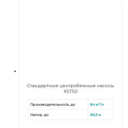
Вертикальные многоступенчатые насосы LVS/LVR
Горизонтальные многоступенчатые насосы из
нержавеющей стали
Горизонтальные многоступенчатые насосы из
нержавеющей стали ECH
Канализационные насосы
Канализационные насосы WQ
Моноблочные насосы
Стандартные центробежные насосы XST
Стандартные центробежные насосы
Стандартные центробежные насосы XZS
XST50
Строительные дренажные, песковые и шламовые
Производительность, до
84 м³ /ч
насосы
Напор, до
86,3 м
Дренажные насосы KBS