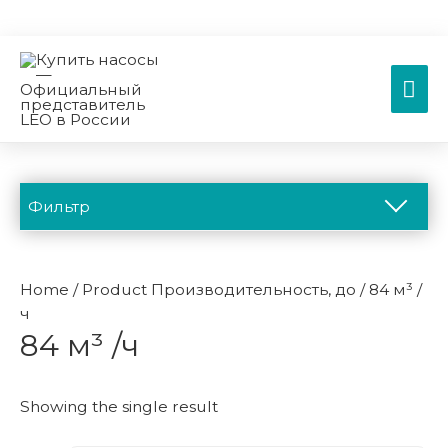
Гла
ме
Фильтр
Каталог
Home
/ Product Производительность, до / 84 м³ /
ч
84 м³ /ч
Вертикальные многоступенчатые насосы
Вертикальные многоступенчатые насосы EVP
Showing the single result
Вертикальные многоступенчатые насосы EVS