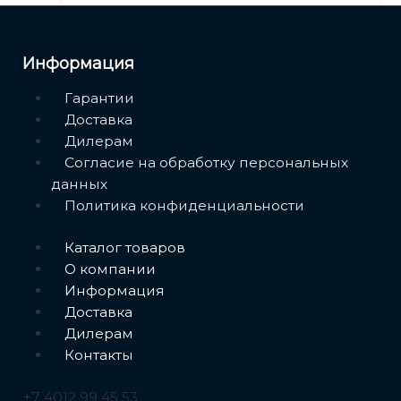
Дренажные насосы KBZ
Циркуляционные насосы с сухим ротором
Информация
Циркуляционные насосы LPP
Меню
Гарантии
Расширительные баки
Доставка
Вертикальные расширительные баки AQUASKY
Дилерам
PUMPPLUS
Согласие на обработку персональных
данных
Горизонтальные расширительные баки AQUASKY
Политика конфиденциальности
PUMPPLUS
Меню
Каталог товаров
О компании
Информация
Доставка
Дилерам
Контакты
+7 4012 99 45 53